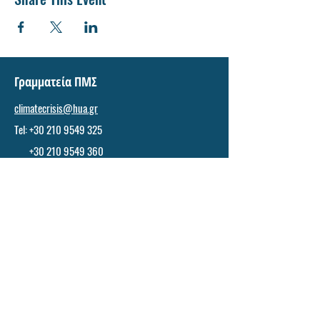
Γραμματεία ΠΜΣ
climatecrisis@hua.gr
Tel: +30 210 9549 325
+30 210 9549 360
Υποβολή αιτήσεων
Πατήστε
εδώ
.
Φοιτητική Μέριμνα
tacad.foitmer@hua.gr